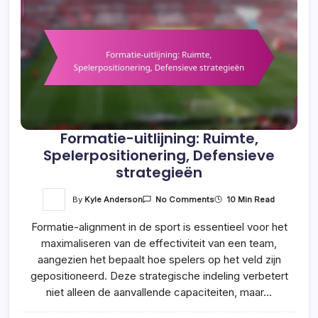
Formatie-uitlijning: Ruimte,
Spelerpositionering, Defensieve
strategieën
On
By
Kyle Anderson
10 Min Read
No Comments
Formatie-
Uitlijning:
Formatie-alignment in de sport is essentieel voor het
Ruimte,
Spelerpositionering,
maximaliseren van de effectiviteit van een team,
Defensieve
Strategieën
aangezien het bepaalt hoe spelers op het veld zijn
gepositioneerd. Deze strategische indeling verbetert
niet alleen de aanvallende capaciteiten, maar…