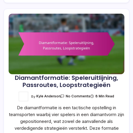
Diamantformatie: Speleruitlijning,
Passroutes, Loopstrategieën
On
By
Kyle Anderson
8 Min Read
No Comments
Diamantformatie:
Speleruitlijning,
De diamantformatie is een tactische opstelling in
Passroutes,
Loopstrategieën
teamsporten waarbij vier spelers in een diamantvorm zijn
gepositioneerd, wat zowel de aanvallende als
verdedigende strategieën versterkt. Deze formatie