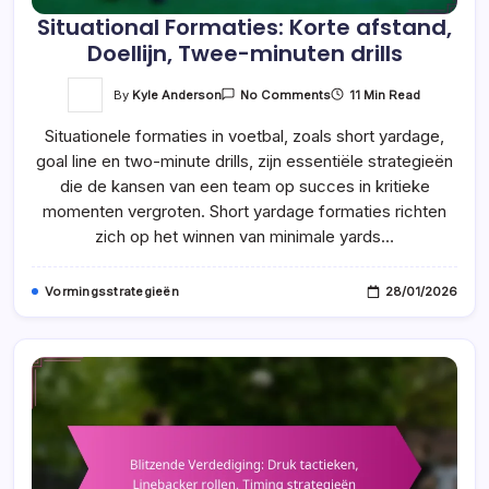
Situational Formaties: Korte afstand,
Doellijn, Twee-minuten drills
On
By
Kyle Anderson
11 Min Read
No Comments
Situational
Formaties:
Situationele formaties in voetbal, zoals short yardage,
Korte
Afstand,
goal line en two-minute drills, zijn essentiële strategieën
Doellijn,
Twee-
die de kansen van een team op succes in kritieke
Minuten
Drills
momenten vergroten. Short yardage formaties richten
zich op het winnen van minimale yards…
Vormingsstrategieën
28/01/2026