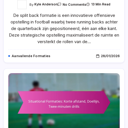
On
By
Kyle Anderson
13 Min Read
No Comments
Split
Back
De split back formatie is een innovatieve offensieve
Formatie:
Ruimte,
opstelling in football waarbij twee running backs achter
Spelersrollen,
Blokschema’s
de quarterback zijn gepositioneerd, één aan elke kant.
Deze strategische opstelling maximaliseert de ruimte en
versterkt de rollen van de…
Aanvallende Formaties
28/01/2026