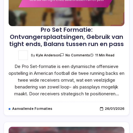
Pro Set Formatie:
Ontvangersplaatsingen, Gebruik van
tight ends, Balans tussen run en pass
On
By
Kyle Anderson
11 Min Read
No Comments
Pro
Set
De Pro Set-formatie is een dynamische offensieve
Formatie:
Ontvangersplaatsingen,
opstelling in American football die twee running backs en
Gebruik
Van
twee wide receivers omvat, wat een veelzijdige
Tight
Ends,
benadering van zowel loop- als passplays mogelijk
Balans
maakt. Door receivers strategisch te positioneren…
Tussen
Run
En
Pass
Aanvallende Formaties
26/01/2026