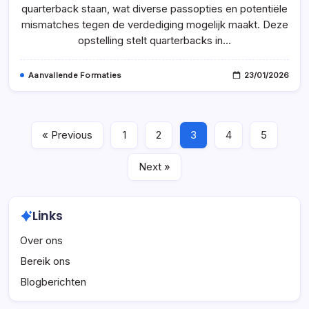
Ontvangerroutes,
quarterback staan, wat diverse passopties en potentiële
Defensieve
Matchups
mismatches tegen de verdediging mogelijk maakt. Deze
opstelling stelt quarterbacks in…
Aanvallende Formaties
23/01/2026
« Previous
1
2
3
4
5
Next »
Links
Over ons
Bereik ons
Blogberichten