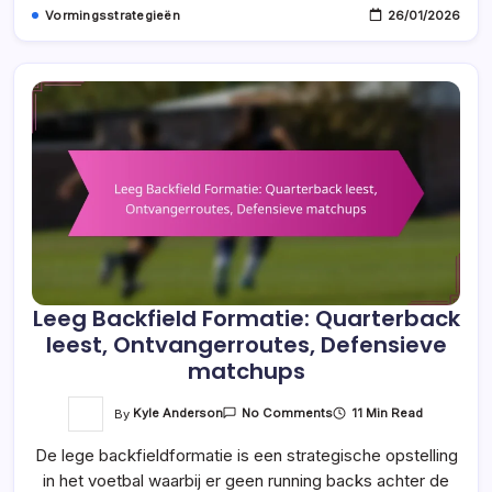
Vormingsstrategieën
26/01/2026
Leeg Backfield Formatie: Quarterback
leest, Ontvangerroutes, Defensieve
matchups
On
By
Kyle Anderson
11 Min Read
No Comments
Leeg
Backfield
De lege backfieldformatie is een strategische opstelling
Formatie:
Quarterback
in het voetbal waarbij er geen running backs achter de
Leest,