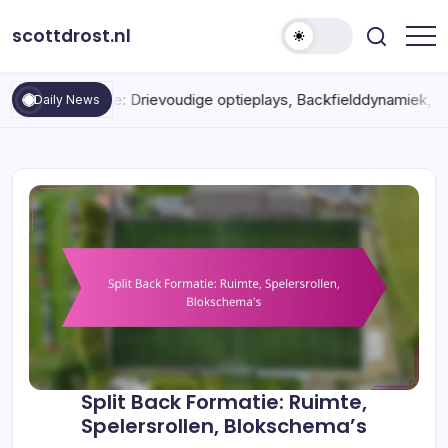
Skip
scottdrost.nl
to
content
ie: Drievoudige optieplays, Backfielddynamiek, Defensieve read
Daily News
Split Back Formatie: Ruimte,
Spelersrollen, Blokschema’s