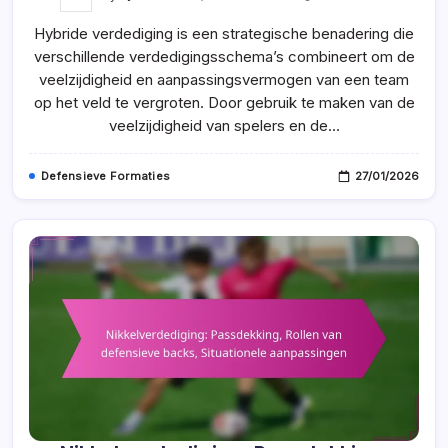
Hybride
Verdediging:
Hybride verdediging is een strategische benadering die
Spelersversatiliteit,
Schemaflexibiliteit,
verschillende verdedigingsschema’s combineert om de
Voordelen
In
veelzijdigheid en aanpassingsvermogen van een team
Matchups
op het veld te vergroten. Door gebruik te maken van de
veelzijdigheid van spelers en de…
Defensieve Formaties
27/01/2026