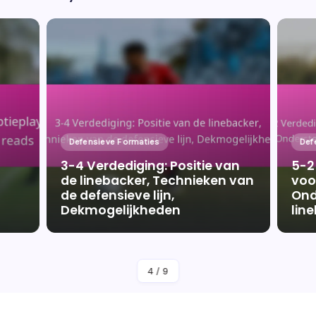
Defensieve Formaties
Def
3-4 Verdediging: Positie van
5-2
de linebacker, Technieken van
voo
de defensieve lijn,
Ond
Dekmogelijkheden
lin
By
Kyle Anderson
4
/
9