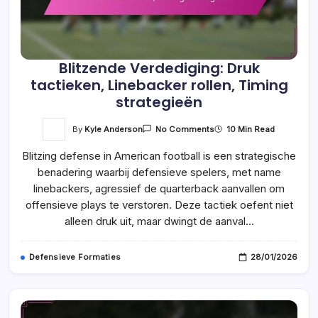
Blitzende Verdediging: Druk
tactieken, Linebacker rollen, Timing
strategieën
On
By
Kyle Anderson
10 Min Read
No Comments
Blitzende
Verdediging:
Blitzing defense in American football is een strategische
Druk
Tactieken,
benadering waarbij defensieve spelers, met name
Linebacker
Rollen,
linebackers, agressief de quarterback aanvallen om
Timing
Strategieën
offensieve plays te verstoren. Deze tactiek oefent niet
alleen druk uit, maar dwingt de aanval…
Defensieve Formaties
28/01/2026