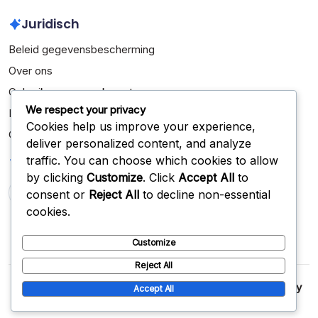
Juridisch
Beleid gegevensbescherming
Over ons
Gebruikersovereenkomst
We respect your privacy
Bereik ons
Cookies help us improve your experience,
Cookies en tracking
deliver personalized content, and analyze
Zoeken
traffic. You can choose which cookies to allow
by clicking
Customize
. Click
Accept All
to
consent or
Reject All
to decline non-essential
Search
cookies.
Customize
Reject All
Copyright 2026 —
scottdrost.nl
. All rights reserved.
Blogsy
Accept All
WordPress Theme