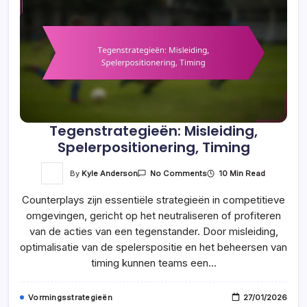
Tegenstrategieën: Misleiding,
Spelerpositionering, Timing
On
By
Kyle Anderson
10 Min Read
No Comments
Tegenstrategieën:
Misleiding,
Counterplays zijn essentiële strategieën in competitieve
Spelerpositionering,
Timing
omgevingen, gericht op het neutraliseren of profiteren
van de acties van een tegenstander. Door misleiding,
optimalisatie van de spelerspositie en het beheersen van
timing kunnen teams een…
Vormingsstrategieën
27/01/2026