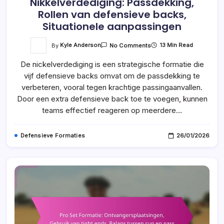
Nikkelverdediging: Passdekking,
Rollen van defensieve backs,
Situationele aanpassingen
On
By
Kyle Anderson
13 Min Read
No Comments
Nikkelverdediging:
Passdekking,
De nickelverdediging is een strategische formatie die
Rollen
Van
vijf defensieve backs omvat om de passdekking te
Defensieve
Backs,
verbeteren, vooral tegen krachtige passingaanvallen.
Situationele
Aanpassingen
Door een extra defensieve back toe te voegen, kunnen
teams effectief reageren op meerdere…
Defensieve Formaties
26/01/2026