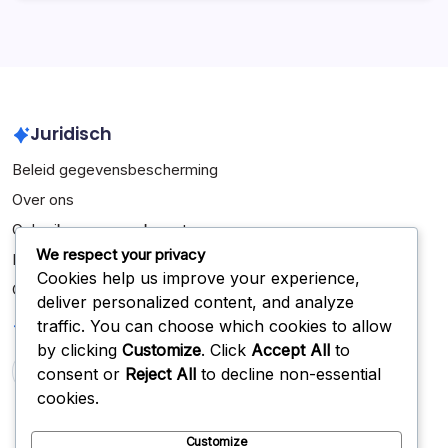
Juridisch
Beleid gegevensbescherming
Over ons
Gebruikersovereenkomst
We respect your privacy
Bereik ons
Cookies help us improve your experience,
Cookies en tracking
deliver personalized content, and analyze
Zoeken
traffic. You can choose which cookies to allow
by clicking
Customize
. Click
Accept All
to
consent or
Reject All
to decline non-essential
Search
cookies.
Customize