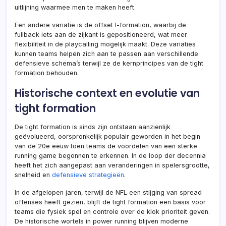
uitlijning waarmee men te maken heeft.
Een andere variatie is de offset I-formation, waarbij de
fullback iets aan de zijkant is gepositioneerd, wat meer
flexibiliteit in de playcalling mogelijk maakt. Deze variaties
kunnen teams helpen zich aan te passen aan verschillende
defensieve schema’s terwijl ze de kernprincipes van de tight
formation behouden.
Historische context en evolutie van
tight formation
De tight formation is sinds zijn ontstaan aanzienlijk
geëvolueerd, oorspronkelijk populair geworden in het begin
van de 20e eeuw toen teams de voordelen van een sterke
running game begonnen te erkennen. In de loop der decennia
heeft het zich aangepast aan veranderingen in spelersgrootte,
snelheid en
defensieve strategieën
.
In de afgelopen jaren, terwijl de NFL een stijging van spread
offenses heeft gezien, blijft de tight formation een basis voor
teams die fysiek spel en controle over de klok prioriteit geven.
De historische wortels in power running blijven moderne