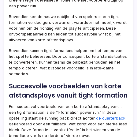
creëren tegen defensieve fronten die niet voorbereid zijn op
een power run.
Bovendien kan de nauwe nabijheid van spelers in een tight
formation verdedigers verwarren, waardoor het moeilijk wordt
voor hen om de richting van de play te anticiperen. Deze
onvoorspelbaarheid kan leiden tot succesvolle winst bij het
uitvoeren van korte afstandsplays.
Bovendien kunnen tight formations helpen om het tempo van
het spel te beheersen. Door consequent korte afstandsituaties
te converteren, kunnen teams de balbezit behouden en het
tempo dicteren, wat bijzonder voordelig is in late-game
scenario’s.
Succesvolle voorbeelden van korte
afstandsplays vanuit tight formation
Een succesvol voorbeeld van een korte afstandsplay vanuit
een tight formation is de “I-formation power run.” In deze
opstelling staat de running back direct achter
de quarterback
,
geflankeerd door een fullback, wat zorgt voor een sterke lead
block. Deze formatie is vaak effectief in het winnen van de
benodigde yards op derde of vierde down.