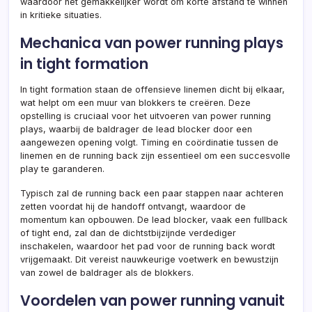
waardoor het gemakkelijker wordt om korte afstand te winnen
in kritieke situaties.
Mechanica van power running plays
in tight formation
In tight formation staan de offensieve linemen dicht bij elkaar,
wat helpt om een muur van blokkers te creëren. Deze
opstelling is cruciaal voor het uitvoeren van power running
plays, waarbij de baldrager de lead blocker door een
aangewezen opening volgt. Timing en coördinatie tussen de
linemen en de running back zijn essentieel om een succesvolle
play te garanderen.
Typisch zal de running back een paar stappen naar achteren
zetten voordat hij de handoff ontvangt, waardoor de
momentum kan opbouwen. De lead blocker, vaak een fullback
of tight end, zal dan de dichtstbijzijnde verdediger
inschakelen, waardoor het pad voor de running back wordt
vrijgemaakt. Dit vereist nauwkeurige voetwerk en bewustzijn
van zowel de baldrager als de blokkers.
Voordelen van power running vanuit