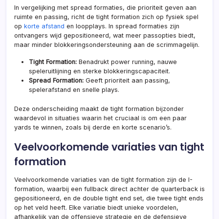
In vergelijking met spread formaties, die prioriteit geven aan
ruimte en passing, richt de tight formation zich op fysiek spel
op
korte afstand
en loopplays. In spread formaties zijn
ontvangers wijd gepositioneerd, wat meer passopties biedt,
maar minder blokkeringsondersteuning aan de scrimmagelijn.
Tight Formation:
Benadrukt power running, nauwe
speleruitlijning en sterke blokkeringscapaciteit.
Spread Formation:
Geeft prioriteit aan passing,
spelerafstand en snelle plays.
Deze onderscheiding maakt de tight formation bijzonder
waardevol in situaties waarin het cruciaal is om een paar
yards te winnen, zoals bij derde en korte scenario’s.
Veelvoorkomende variaties van tight
formation
Veelvoorkomende variaties van de tight formation zijn de I-
formation, waarbij een fullback direct achter de quarterback is
gepositioneerd, en de double tight end set, die twee tight ends
op het veld heeft. Elke variatie biedt unieke voordelen,
afhankelijk van de offensieve strategie en de defensieve