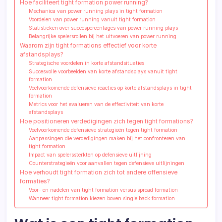
Hoe faciliteert tight formation power running?
Mechanica van power running plays in tight formation
Voordelen van power running vanuit tight formation
Statistieken over succespercentages van power running plays
Belangrijke spelersrollen bij het uitvoeren van power running
Waarom zijn tight formations effectief voor korte
afstandsplays?
Strategische voordelen in korte afstandsituaties
Succesvolle voorbeelden van korte afstandsplays vanuit tight
formation
Veelvoorkomende defensieve reacties op korte afstandsplays in tight
formation
Metrics voor het evalueren van de effectiviteit van korte
afstandsplays
Hoe positioneren verdedigingen zich tegen tight formations?
Veelvoorkomende defensieve strategieën tegen tight formation
Aanpassingen die verdedigingen maken bij het confronteren van
tight formation
Impact van spelerssterkten op defensieve uitlijning
Counterstrategieën voor aanvallen tegen defensieve uitlijningen
Hoe verhoudt tight formation zich tot andere offensieve
formaties?
Voor- en nadelen van tight formation versus spread formation
Wanneer tight formation kiezen boven single back formation