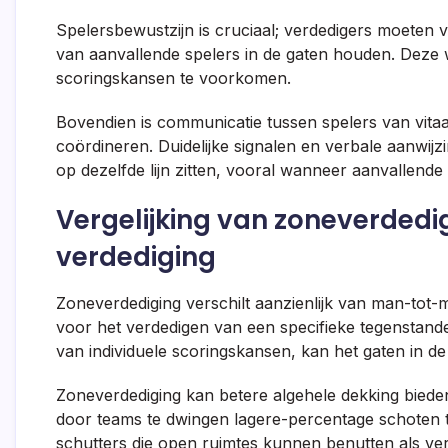
Spelersbewustzijn is cruciaal; verdedigers moete
van aanvallende spelers in de gaten houden. Deze
scoringskansen te voorkomen.
Bovendien is communicatie tussen spelers van vit
coördineren. Duidelijke signalen en verbale aanwij
op dezelfde lijn zitten, vooral wanneer aanvallende
Vergelijking van zoneverde
verdediging
Zoneverdediging verschilt aanzienlijk van man-tot-m
voor het verdedigen van een specifieke tegenstande
van individuele scoringskansen, kan het gaten in de d
Zoneverdediging kan betere algehele dekking bied
door teams te dwingen lagere-percentage schoten t
schutters die open ruimtes kunnen benutten als verd