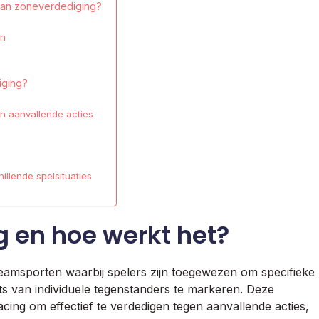
 van zoneverdediging?
en
iging?
n aanvallende acties
?
illende spelsituaties
g en hoe werkt het?
teamsporten waarbij spelers zijn toegewezen om specifieke
ats van individuele tegenstanders te markeren. Deze
cing om effectief te verdedigen tegen aanvallende acties,