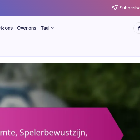
Subscribe
ht
ik ons
Over ons
Taal