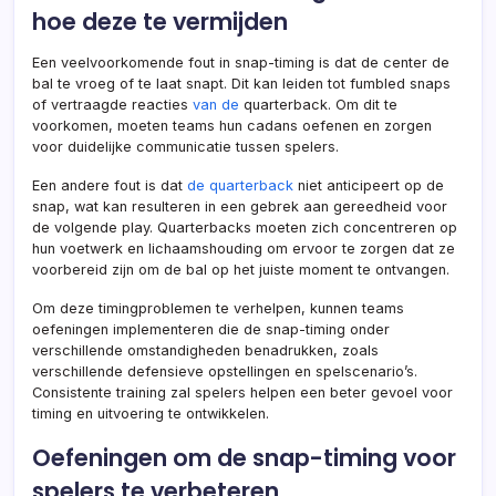
hoe deze te vermijden
Een veelvoorkomende fout in snap-timing is dat de center de
bal te vroeg of te laat snapt. Dit kan leiden tot fumbled snaps
of vertraagde reacties
van de
quarterback. Om dit te
voorkomen, moeten teams hun cadans oefenen en zorgen
voor duidelijke communicatie tussen spelers.
Een andere fout is dat
de quarterback
niet anticipeert op de
snap, wat kan resulteren in een gebrek aan gereedheid voor
de volgende play. Quarterbacks moeten zich concentreren op
hun voetwerk en lichaamshouding om ervoor te zorgen dat ze
voorbereid zijn om de bal op het juiste moment te ontvangen.
Om deze timingproblemen te verhelpen, kunnen teams
oefeningen implementeren die de snap-timing onder
verschillende omstandigheden benadrukken, zoals
verschillende defensieve opstellingen en spelscenario’s.
Consistente training zal spelers helpen een beter gevoel voor
timing en uitvoering te ontwikkelen.
Oefeningen om de snap-timing voor
spelers te verbeteren