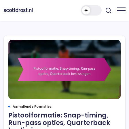
Skip
to
scottdrost.nl
content
Aanvallende Formaties
Pistoolformatie: Snap-timing,
Run-pass opties, Quarterback