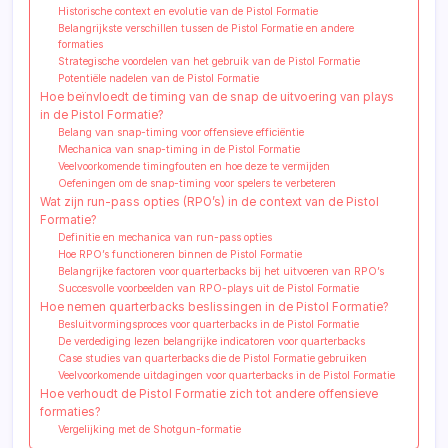
Historische context en evolutie van de Pistol Formatie
Belangrijkste verschillen tussen de Pistol Formatie en andere
formaties
Strategische voordelen van het gebruik van de Pistol Formatie
Potentiële nadelen van de Pistol Formatie
Hoe beïnvloedt de timing van de snap de uitvoering van plays
in de Pistol Formatie?
Belang van snap-timing voor offensieve efficiëntie
Mechanica van snap-timing in de Pistol Formatie
Veelvoorkomende timingfouten en hoe deze te vermijden
Oefeningen om de snap-timing voor spelers te verbeteren
Wat zijn run-pass opties (RPO’s) in de context van de Pistol
Formatie?
Definitie en mechanica van run-pass opties
Hoe RPO’s functioneren binnen de Pistol Formatie
Belangrijke factoren voor quarterbacks bij het uitvoeren van RPO’s
Succesvolle voorbeelden van RPO-plays uit de Pistol Formatie
Hoe nemen quarterbacks beslissingen in de Pistol Formatie?
Besluitvormingsproces voor quarterbacks in de Pistol Formatie
De verdediging lezen belangrijke indicatoren voor quarterbacks
Case studies van quarterbacks die de Pistol Formatie gebruiken
Veelvoorkomende uitdagingen voor quarterbacks in de Pistol Formatie
Hoe verhoudt de Pistol Formatie zich tot andere offensieve
formaties?
Vergelijking met de Shotgun-formatie