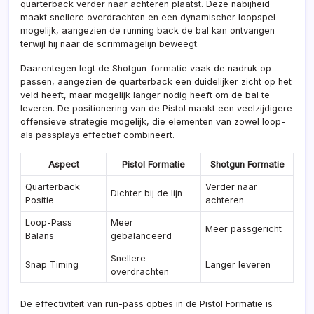
quarterback verder naar achteren plaatst. Deze nabijheid
maakt snellere overdrachten en een dynamischer loopspel
mogelijk, aangezien de running back de bal kan ontvangen
terwijl hij naar de scrimmagelijn beweegt.
Daarentegen legt de Shotgun-formatie vaak de nadruk op
passen, aangezien de quarterback een duidelijker zicht op het
veld heeft, maar mogelijk langer nodig heeft om de bal te
leveren. De positionering van de Pistol maakt een veelzijdigere
offensieve strategie mogelijk, die elementen van zowel loop-
als passplays effectief combineert.
Aspect
Pistol Formatie
Shotgun Formatie
Quarterback
Verder naar
Dichter bij de lijn
Positie
achteren
Loop-Pass
Meer
Meer passgericht
Balans
gebalanceerd
Snellere
Snap Timing
Langer leveren
overdrachten
De effectiviteit van run-pass opties in de Pistol Formatie is