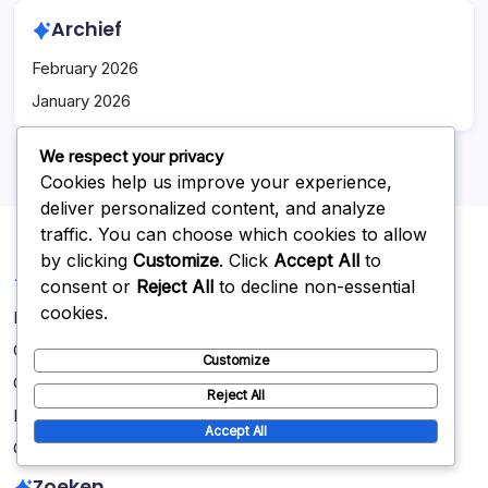
Archief
February 2026
January 2026
We respect your privacy
Cookies help us improve your experience,
deliver personalized content, and analyze
traffic. You can choose which cookies to allow
by clicking
Customize
. Click
Accept All
to
Juridisch
consent or
Reject All
to decline non-essential
cookies.
Beleid gegevensbescherming
Over ons
Customize
Gebruikersovereenkomst
Reject All
Bereik ons
Accept All
Cookies en tracking
Zoeken