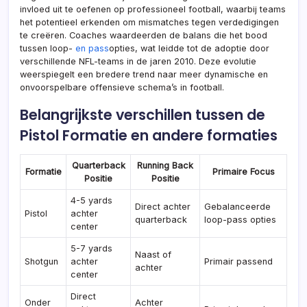
invloed uit te oefenen op professioneel football, waarbij teams
het potentieel erkenden om mismatches tegen verdedigingen
te creëren. Coaches waardeerden de balans die het bood
tussen loop-
en pass
opties, wat leidde tot de adoptie door
verschillende NFL-teams in de jaren 2010. Deze evolutie
weerspiegelt een bredere trend naar meer dynamische en
onvoorspelbare offensieve schema’s in football.
Belangrijkste verschillen tussen de
Pistol Formatie en andere formaties
Quarterback
Running Back
Formatie
Primaire Focus
Positie
Positie
4-5 yards
Direct achter
Gebalanceerde
Pistol
achter
quarterback
loop-pass opties
center
5-7 yards
Naast of
Shotgun
achter
Primair passend
achter
center
Direct
Onder
Achter