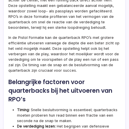
achter de center, met een running back direct achter hem.
Deze opstelling maakt een gebalanceerde aanval mogelijk,
waardoor zowel loop- als passplays worden gefaciliteerd.
RPO’s in deze formatie profiteren van het vermogen van de
quarterback om snel de reactie van de verdediging te
beoordelen, terwijl hij een sterke loopdreiging behoudt.
In de Pistol Formatie kan de quarterback RPO’s met grotere
efficiëntie uitvoeren vanwege de diepte die een beter zicht op
het veld mogelijk maakt. Deze opstelling helpt ook bij het
verbergen van de play, waardoor het moeilijker wordt voor de
verdediging om te voorspellen of de play een run of een pass
zal zijn. De timing van de snap en de besluitvorming van de
quarterback zijn cruciaal voor succes.
Belangrijke factoren voor
quarterbacks bij het uitvoeren van
RPO’s
Timing:
Snelle besluitvorming is essentieel; quarterbacks
moeten proberen hun read binnen een fractie van een
seconde na de snap te maken.
De verdediging lezen:
Het begrijpen van defensieve