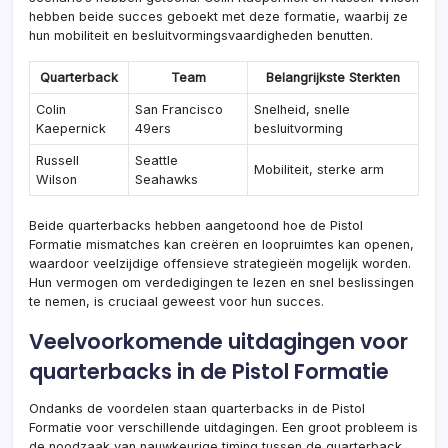
hebben beide succes geboekt met deze formatie, waarbij ze
hun mobiliteit en besluitvormingsvaardigheden benutten.
Quarterback
Team
Belangrijkste Sterkten
Colin
San Francisco
Snelheid, snelle
Kaepernick
49ers
besluitvorming
Russell
Seattle
Mobiliteit, sterke arm
Wilson
Seahawks
Beide quarterbacks hebben aangetoond hoe de Pistol
Formatie mismatches kan creëren en loopruimtes kan openen,
waardoor veelzijdige offensieve strategieën mogelijk worden.
Hun vermogen om verdedigingen te lezen en snel beslissingen
te nemen, is cruciaal geweest voor hun succes.
Veelvoorkomende uitdagingen voor
quarterbacks in de Pistol Formatie
Ondanks de voordelen staan quarterbacks in de Pistol
Formatie voor verschillende uitdagingen. Een groot probleem is
de noodzaak van nauwkeurige timing tussen de quarterback