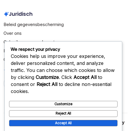
Juridisch
Beleid gegevensbescherming
Over ons
Gebruikersovereenkomst
We respect your privacy
Bereik ons
Cookies help us improve your experience,
Cookies en tracking
deliver personalized content, and analyze
Zoeken
traffic. You can choose which cookies to allow
by clicking
Customize
. Click
Accept All
to
consent or
Reject All
to decline non-essential
Search
cookies.
Customize
Reject All
Copyright 2026 —
scottdrost.nl
. All rights reserved.
Blogsy
Accept All
WordPress Theme