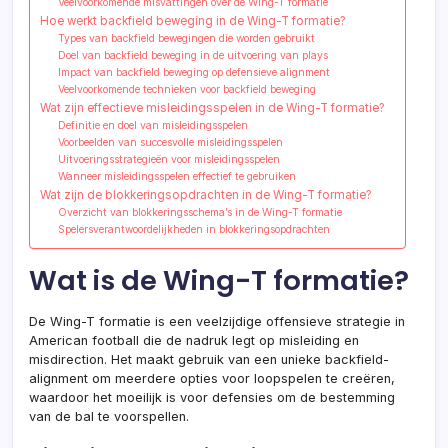
Veelvoorkomende misvattingen over de Wing-T formatie
Hoe werkt backfield beweging in de Wing-T formatie?
Types van backfield bewegingen die worden gebruikt
Doel van backfield beweging in de uitvoering van plays
Impact van backfield beweging op defensieve alignment
Veelvoorkomende technieken voor backfield beweging
Wat zijn effectieve misleidingsspelen in de Wing-T formatie?
Definitie en doel van misleidingsspelen
Voorbeelden van succesvolle misleidingsspelen
Uitvoeringsstrategieën voor misleidingsspelen
Wanneer misleidingsspelen effectief te gebruiken
Wat zijn de blokkeringsopdrachten in de Wing-T formatie?
Overzicht van blokkeringsschema’s in de Wing-T formatie
Spelersverantwoordelijkheden in blokkeringsopdrachten
Wat is de Wing-T formatie?
De Wing-T formatie is een veelzijdige offensieve strategie in
American football die de nadruk legt op misleiding en
misdirection. Het maakt gebruik van een unieke backfield-
alignment om meerdere opties voor loopspelen te creëren,
waardoor het moeilijk is voor defensies om de bestemming
van de bal te voorspellen.