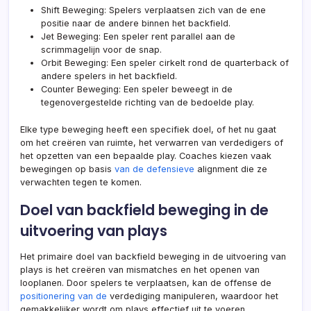
Shift Beweging: Spelers verplaatsen zich van de ene
positie naar de andere binnen het backfield.
Jet Beweging: Een speler rent parallel aan de
scrimmagelijn voor de snap.
Orbit Beweging: Een speler cirkelt rond
de quarterback
of
andere spelers in het backfield.
Counter Beweging: Een speler beweegt in de
tegenovergestelde richting van de bedoelde play.
Elke type beweging heeft een specifiek doel, of het nu gaat
om het creëren van ruimte, het verwarren van verdedigers of
het opzetten van een bepaalde play. Coaches kiezen vaak
bewegingen op basis
van de defensieve
alignment die ze
verwachten tegen te komen.
Doel van backfield beweging in de
uitvoering van plays
Het primaire doel van backfield beweging in de uitvoering van
plays is het creëren van mismatches en het openen van
looplanen. Door spelers te verplaatsen, kan de offense de
positionering van de
verdediging manipuleren, waardoor het
gemakkelijker wordt om plays effectief uit te voeren.