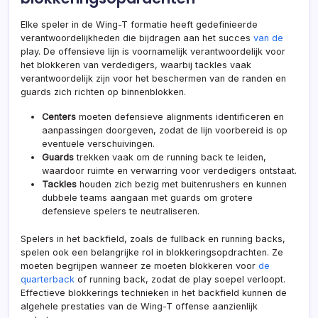
Elke speler in de Wing-T formatie heeft gedefinieerde
verantwoordelijkheden die bijdragen aan het succes
van de
play. De offensieve lijn is voornamelijk verantwoordelijk voor
het blokkeren van verdedigers, waarbij tackles vaak
verantwoordelijk zijn voor het beschermen van de randen en
guards zich richten op binnenblokken.
Centers
moeten defensieve alignments identificeren en
aanpassingen doorgeven, zodat de lijn voorbereid is op
eventuele verschuivingen.
Guards
trekken vaak om
de running back
te leiden,
waardoor ruimte en verwarring voor verdedigers ontstaat.
Tackles
houden zich bezig met buitenrushers en kunnen
dubbele teams aangaan met guards om grotere
defensieve spelers te neutraliseren.
Spelers in het backfield, zoals de fullback en running backs,
spelen ook een belangrijke rol in blokkeringsopdrachten. Ze
moeten begrijpen wanneer ze moeten blokkeren voor
de
quarterback
of running back, zodat de play soepel verloopt.
Effectieve blokkerings technieken in het backfield kunnen de
algehele prestaties van de Wing-T offense aanzienlijk