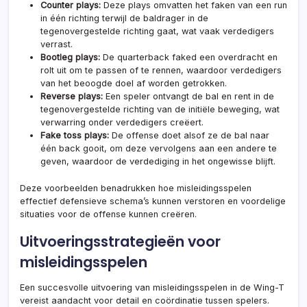
Counter plays:
Deze plays omvatten het faken van een run
in één richting terwijl de baldrager in de
tegenovergestelde richting gaat, wat vaak verdedigers
verrast.
Bootleg plays:
De quarterback faked een overdracht en
rolt uit om te passen of te rennen, waardoor verdedigers
van het beoogde doel af worden getrokken.
Reverse plays:
Een speler ontvangt de bal en rent in de
tegenovergestelde richting van de initiële beweging, wat
verwarring onder verdedigers creëert.
Fake toss plays:
De offense doet alsof ze de bal naar
één back gooit, om deze vervolgens aan een andere te
geven, waardoor de verdediging in het ongewisse blijft.
Deze voorbeelden benadrukken hoe misleidingsspelen
effectief defensieve schema’s kunnen verstoren en voordelige
situaties voor de offense kunnen creëren.
Uitvoeringsstrategieën voor
misleidingsspelen
Een succesvolle uitvoering van misleidingsspelen in de Wing-T
vereist aandacht voor detail en coördinatie tussen spelers.