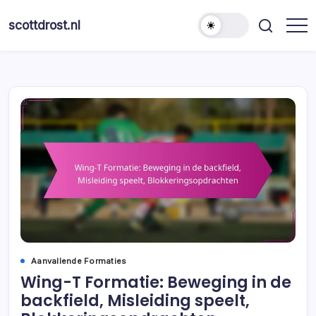
Skip
to
scottdrost.nl
content
Aanvallende Formaties
Wing-T Formatie: Beweging in de
backfield, Misleiding speelt,