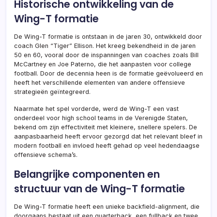
Historische ontwikkeling van de
Wing-T formatie
De Wing-T formatie is ontstaan in de jaren 30, ontwikkeld door
coach Glen “Tiger” Ellison. Het kreeg bekendheid in de jaren
50 en 60, vooral door de inspanningen van coaches zoals Bill
McCartney en Joe Paterno, die het aanpasten voor college
football. Door de decennia heen is de formatie geëvolueerd en
heeft het verschillende elementen van andere offensieve
strategieën geïntegreerd.
Naarmate het spel vorderde, werd de Wing-T een vast
onderdeel voor high school teams in de Verenigde Staten,
bekend om zijn effectiviteit met kleinere, snellere spelers. De
aanpasbaarheid heeft ervoor gezorgd dat het relevant bleef in
modern football en invloed heeft gehad op veel hedendaagse
offensieve schema’s.
Belangrijke componenten en
structuur van de Wing-T formatie
De Wing-T formatie heeft een unieke backfield-alignment, die
doorgaans bestaat uit een quarterback, een fullback en twee